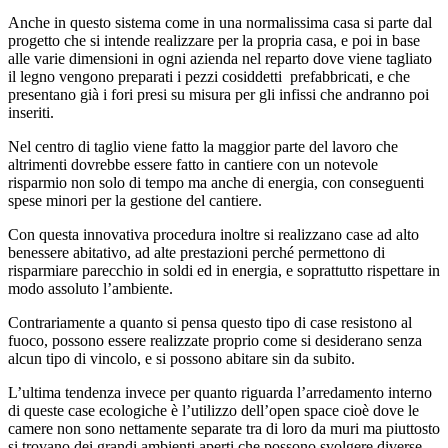
Anche in questo sistema come in una normalissima casa si parte dal
progetto che si intende realizzare per la propria casa, e poi in base
alle varie dimensioni in ogni azienda nel reparto dove viene tagliato
il legno vengono preparati i pezzi cosiddetti prefabbricati, e che
presentano già i fori presi su misura per gli infissi che andranno poi
inseriti.
Nel centro di taglio viene fatto la maggior parte del lavoro che
altrimenti dovrebbe essere fatto in cantiere con un notevole
risparmio non solo di tempo ma anche di energia, con conseguenti
spese minori per la gestione del cantiere.
Con questa innovativa procedura inoltre si realizzano case ad alto
benessere abitativo, ad alte prestazioni perché permettono di
risparmiare parecchio in soldi ed in energia, e soprattutto rispettare in
modo assoluto l’ambiente.
Contrariamente a quanto si pensa questo tipo di case resistono al
fuoco, possono essere realizzate proprio come si desiderano senza
alcun tipo di vincolo, e si possono abitare sin da subito.
L’ultima tendenza invece per quanto riguarda l’arredamento interno
di queste case ecologiche è l’utilizzo dell’open space cioè dove le
camere non sono nettamente separate tra di loro da muri ma piuttosto
si trovano dei grandi ambienti aperti che possono svolgere diverse